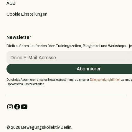
AGB
Cookie Einstellungen
Newsletter
Bleib auf dem Laufenden über Trainingszeiten, Blogartikel und Workshops – je
Durch das Abonnieren unseres Newsleters stimmst du unserer
Datenschutzrichtlinien
zu und g
Updates von uns zu erhalten.
Instagram
Facebook
Youtube
©
2026
Bewegungskollektiv Berlin.