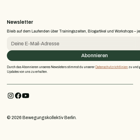
Newsletter
Bleib auf dem Laufenden über Trainingszeiten, Blogartikel und Workshops – je
Durch das Abonnieren unseres Newsleters stimmst du unserer
Datenschutzrichtlinien
zu und g
Updates von uns zu erhalten.
Instagram
Facebook
Youtube
©
2026
Bewegungskollektiv Berlin.